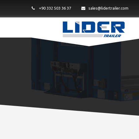
+90 332 503 36 37
sales@lidertrailer.com