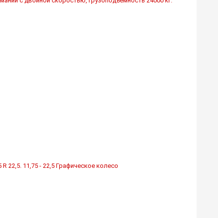
маний с двойной скоростью, грузоподъемность 24000 кг.
 R 22,5. 11,75 - 22,5 Графическое колесо