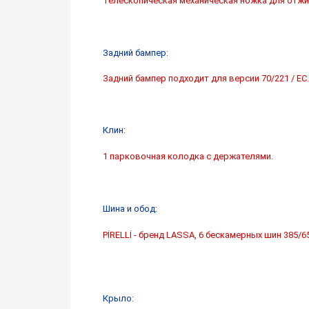
Телескопическая механическая ножка для отжи
Задний бампер:
Задний бампер подходит для версии 70/221 / EC.
Клин:
1 парковочная колодка с держателями.
Шина и обод:
PİRELLİ - бренд LASSA, 6 бескамерных шин 385/65
Крыло: