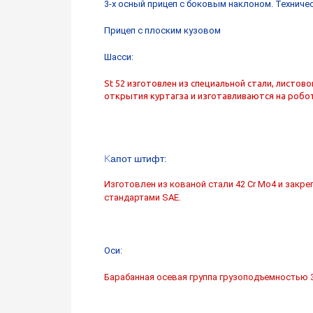
3-х осный прицеп с боковым наклоном. Техниче
Прицеп с плоским кузовом
Шасси:
St 52 изготовлен из специальной стали, листов
открытия куртагза и изготавливаются на робо
апот
штифт
K
:
Изготовлен из кованой стали 42 Cr Mo4 и закр
стандартами SAE.
Оси:
Барабанная осевая группа грузоподъемностью 3