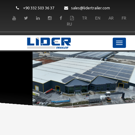
+90 332 503 36 37
sales@lidertrailer.com
TR
EN
AR
FR
RU
LIDER TRAILER
Качество и долговечность
ЧИТАТЬ
ДАЛЬШЕ